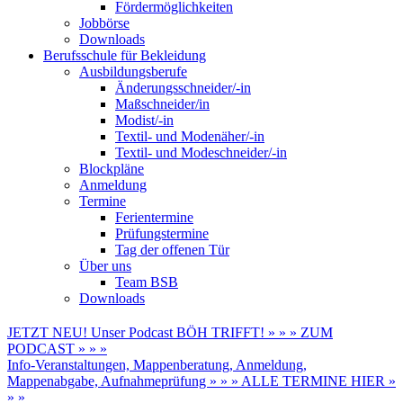
Fördermöglichkeiten
Jobbörse
Downloads
Berufsschule für Bekleidung
Ausbildungsberufe
Änderungsschneider/-in
Maßschneider/in
Modist/-in
Textil- und Modenäher/-in
Textil- und Modeschneider/-in
Blockpläne
Anmeldung
Termine
Ferientermine
Prüfungstermine
Tag der offenen Tür
Über uns
Team BSB
Downloads
JETZT NEU! Unser Podcast BÖH TRIFFT! » » » ZUM
PODCAST » » »
Info-Veranstaltungen, Mappenberatung, Anmeldung,
Mappenabgabe, Aufnahmeprüfung » » » ALLE TERMINE HIER »
» »