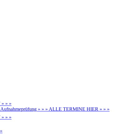
» » »
be, Aufnahmeprüfung » » » ALLE TERMINE HIER » » »
» » »
 »