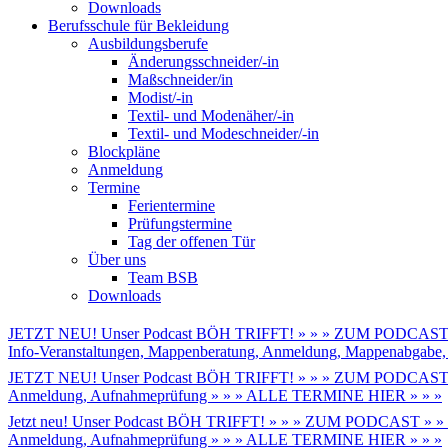
Downloads
Berufsschule für Bekleidung
Ausbildungsberufe
Änderungsschneider/-in
Maßschneider/in
Modist/-in
Textil- und Modenäher/-in
Textil- und Modeschneider/-in
Blockpläne
Anmeldung
Termine
Ferientermine
Prüfungstermine
Tag der offenen Tür
Über uns
Team BSB
Downloads
JETZT NEU! Unser Podcast BÖH TRIFFT! » » » ZUM PODCAST 
Info-Veranstaltungen, Mappenberatung, Anmeldung, Mappenabga
JETZT NEU! Unser Podcast BÖH TRIFFT! » » » ZUM PODCAST 
Anmeldung, Aufnahmeprüfung » » » ALLE TERMINE HIER » » »
Jetzt neu! Unser Podcast BÖH TRIFFT! » » » ZUM PODCAST » »
Anmeldung, Aufnahmeprüfung » » » ALLE TERMINE HIER » » »