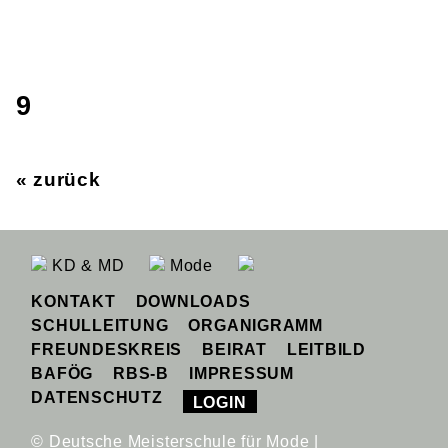
9
« zurück
KD & MD
Mode
KONTAKT
DOWNLOADS
SCHULLEITUNG
ORGANIGRAMM
FREUNDESKREIS
BEIRAT
LEITBILD
BAFÖG
RBS-B
IMPRESSUM
DATENSCHUTZ
LOGIN
© Deutsche Meisterschule für Mode |