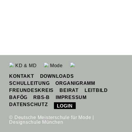
KD & MD
Mode
KONTAKT
DOWNLOADS
SCHULLEITUNG
ORGANIGRAMM
FREUNDESKREIS
BEIRAT
LEITBILD
BAFÖG
RBS-B
IMPRESSUM
DATENSCHUTZ
LOGIN
© Deutsche Meisterschule für Mode |
Designschule München