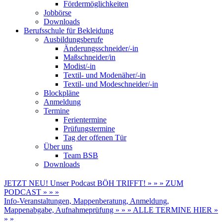
Fördermöglichkeiten
Jobbörse
Downloads
Berufsschule für Bekleidung
Ausbildungsberufe
Änderungsschneider/-in
Maßschneider/in
Modist/-in
Textil- und Modenäher/-in
Textil- und Modeschneider/-in
Blockpläne
Anmeldung
Termine
Ferientermine
Prüfungstermine
Tag der offenen Tür
Über uns
Team BSB
Downloads
JETZT NEU! Unser Podcast BÖH TRIFFT! » » » ZUM
PODCAST » » »
Info-Veranstaltungen, Mappenberatung, Anmeldung,
Mappenabgabe, Aufnahmeprüfung » » » ALLE TERMINE HIER »
» »