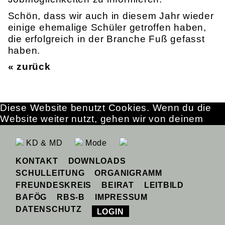
Schön, dass wir auch in diesem Jahr wieder
einige ehemalige Schüler getroffen haben,
die erfolgreich in der Branche Fuß gefasst
haben.
« zurück
Diese Website benutzt Cookies. Wenn du die
Website weiter nutzt, gehen wir von deinem
Einverständnis aus.
OK
Erfahre mehr
KD & MD
Mode
KONTAKT
DOWNLOADS
SCHULLEITUNG
ORGANIGRAMM
FREUNDESKREIS
BEIRAT
LEITBILD
BAFÖG
RBS-B
IMPRESSUM
DATENSCHUTZ
LOGIN