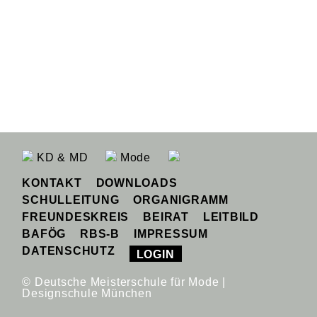
KD & MD
Mode
KONTAKT
DOWNLOADS
SCHULLEITUNG
ORGANIGRAMM
FREUNDESKREIS
BEIRAT
LEITBILD
BAFÖG
RBS-B
IMPRESSUM
DATENSCHUTZ
LOGIN
© Deutsche Meisterschule für Mode |
Designschule München