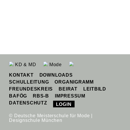
KD & MD
Mode
KONTAKT
DOWNLOADS
SCHULLEITUNG
ORGANIGRAMM
FREUNDESKREIS
BEIRAT
LEITBILD
BAFÖG
RBS-B
IMPRESSUM
DATENSCHUTZ
LOGIN
© Deutsche Meisterschule für Mode |
Designschule München