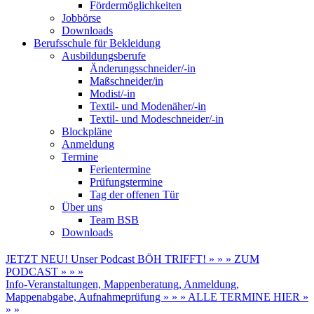
Fördermöglichkeiten
Jobbörse
Downloads
Berufsschule für Bekleidung
Ausbildungsberufe
Änderungsschneider/-in
Maßschneider/in
Modist/-in
Textil- und Modenäher/-in
Textil- und Modeschneider/-in
Blockpläne
Anmeldung
Termine
Ferientermine
Prüfungstermine
Tag der offenen Tür
Über uns
Team BSB
Downloads
JETZT NEU! Unser Podcast BÖH TRIFFT! » » » ZUM
PODCAST » » »
Info-Veranstaltungen, Mappenberatung, Anmeldung,
Mappenabgabe, Aufnahmeprüfung » » » ALLE TERMINE HIER »
» »