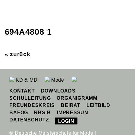
694A4808 1
« zurück
KD & MD
Mode
KONTAKT
DOWNLOADS
SCHULLEITUNG
ORGANIGRAMM
FREUNDESKREIS
BEIRAT
LEITBILD
BAFÖG
RBS-B
IMPRESSUM
DATENSCHUTZ
LOGIN
© Deutsche Meisterschule für Mode |