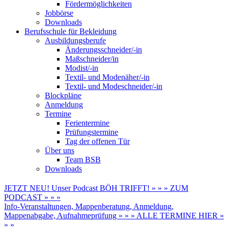
Fördermöglichkeiten
Jobbörse
Downloads
Berufsschule für Bekleidung
Ausbildungsberufe
Änderungsschneider/-in
Maßschneider/in
Modist/-in
Textil- und Modenäher/-in
Textil- und Modeschneider/-in
Blockpläne
Anmeldung
Termine
Ferientermine
Prüfungstermine
Tag der offenen Tür
Über uns
Team BSB
Downloads
JETZT NEU! Unser Podcast BÖH TRIFFT! » » » ZUM
PODCAST » » »
Info-Veranstaltungen, Mappenberatung, Anmeldung,
Mappenabgabe, Aufnahmeprüfung » » » ALLE TERMINE HIER »
» »