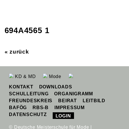
694A4565 1
« zurück
KD & MD
Mode
KONTAKT
DOWNLOADS
SCHULLEITUNG
ORGANIGRAMM
FREUNDESKREIS
BEIRAT
LEITBILD
BAFÖG
RBS-B
IMPRESSUM
DATENSCHUTZ
LOGIN
© Deutsche Meisterschule für Mode |