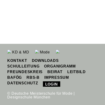
KD & MD
Mode
KONTAKT
DOWNLOADS
SCHULLEITUNG
ORGANIGRAMM
FREUNDESKREIS
BEIRAT
LEITBILD
BAFÖG
RBS-B
IMPRESSUM
DATENSCHUTZ
LOGIN
© Deutsche Meisterschule für Mode |
Designschule München