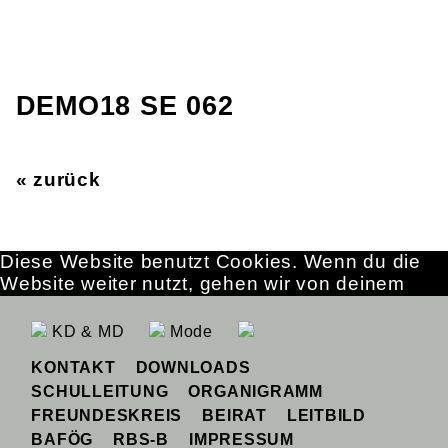
DEMO18 SE 062
« zurück
Diese Website benutzt Cookies. Wenn du die
Website weiter nutzt, gehen wir von deinem
Einverständnis aus.
OK
Erfahre mehr
KD & MD
Mode
KONTAKT
DOWNLOADS
SCHULLEITUNG
ORGANIGRAMM
FREUNDESKREIS
BEIRAT
LEITBILD
BAFÖG
RBS-B
IMPRESSUM