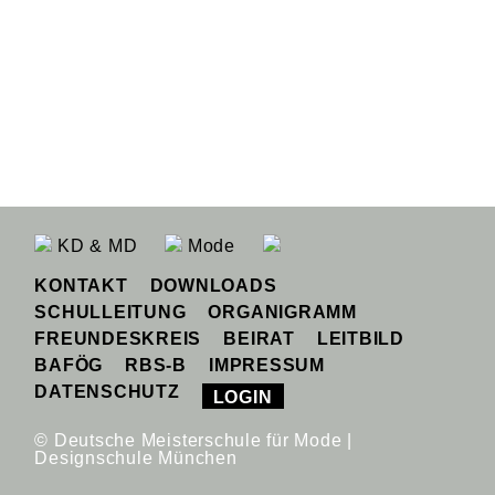
KD & MD
Mode
KONTAKT
DOWNLOADS
SCHULLEITUNG
ORGANIGRAMM
FREUNDESKREIS
BEIRAT
LEITBILD
BAFÖG
RBS-B
IMPRESSUM
DATENSCHUTZ
LOGIN
© Deutsche Meisterschule für Mode |
Designschule München