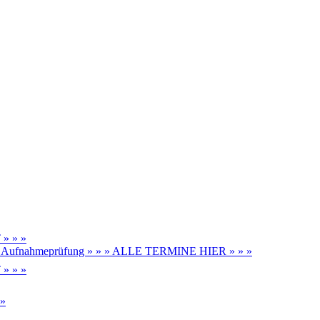
» » »
be, Aufnahmeprüfung » » » ALLE TERMINE HIER » » »
» » »
 »