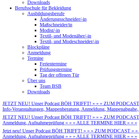
Downloads
Berufsschule für Bekleidung
Ausbildungsberufe
Änderungsschneider/-in
Maßschneider/in
Modist/-in
Textil- und Modenäher/-in
Textil- und Modeschneider/-in
Blockpläne
Anmeldung
Termine
Ferientermine
Prüfungstermine
Tag der offenen Tür
Über uns
Team BSB
Downloads
JETZT NEU! Unser Podcast BÖH TRIFFT! » » » ZUM PODCAST 
Info-Veranstaltungen, Mappenberatung, Anmeldung, Mappenabga
JETZT NEU! Unser Podcast BÖH TRIFFT! » » » ZUM PODCAST 
Anmeldung, Aufnahmeprüfung » » » ALLE TERMINE HIER » » »
Jetzt neu! Unser Podcast BÖH TRIFFT! » » » ZUM PODCAST » »
Anmeldung, Aufnahmeprüfung » » » ALLE TERMINE HIER » » »