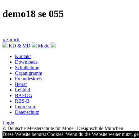
demo18 se 055
« zurück
KD & MD
Mode
Kontakt
Downloads
Schulleitung
Organigramm
Freundeskreis
Beirat
Leitbild
BAFÖG
RBS-B
Impressum
Datenschutz
Login
© Deutsche Meisterschule für Mode | Designschule München
Diese Website benutzt Cookies. Wenn du die Website weiter nutzt, g