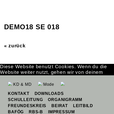
DEMO18 SE 018
« zurück
Diese Website benutzt Cookies. Wenn du die
Website weiter nutzt, gehen wir von deinem
Einverständnis aus.
OK
Erfahre mehr
KD & MD
Mode
KONTAKT
DOWNLOADS
SCHULLEITUNG
ORGANIGRAMM
FREUNDESKREIS
BEIRAT
LEITBILD
BAFÖG
RBS-B
IMPRESSUM