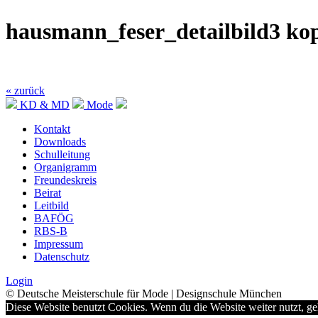
hausmann_feser_detailbild3 ko
« zurück
KD & MD
Mode
Kontakt
Downloads
Schulleitung
Organigramm
Freundeskreis
Beirat
Leitbild
BAFÖG
RBS-B
Impressum
Datenschutz
Login
© Deutsche Meisterschule für Mode | Designschule München
Diese Website benutzt Cookies. Wenn du die Website weiter nutzt, g