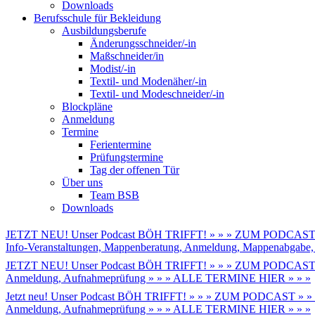
Downloads
Berufsschule für Bekleidung
Ausbildungsberufe
Änderungsschneider/-in
Maßschneider/in
Modist/-in
Textil- und Modenäher/-in
Textil- und Modeschneider/-in
Blockpläne
Anmeldung
Termine
Ferientermine
Prüfungstermine
Tag der offenen Tür
Über uns
Team BSB
Downloads
JETZT NEU! Unser Podcast BÖH TRIFFT! » » » ZUM PODCAST 
Info-Veranstaltungen, Mappenberatung, Anmeldung, Mappenabga
JETZT NEU! Unser Podcast BÖH TRIFFT! » » » ZUM PODCAST 
Anmeldung, Aufnahmeprüfung » » » ALLE TERMINE HIER » » »
Jetzt neu! Unser Podcast BÖH TRIFFT! » » » ZUM PODCAST » »
Anmeldung, Aufnahmeprüfung » » » ALLE TERMINE HIER » » »