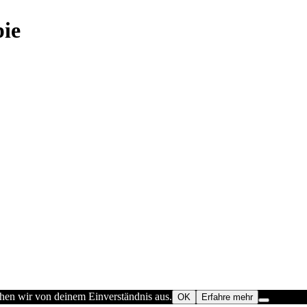
pie
ehen wir von deinem Einverständnis aus.
OK
Erfahre mehr