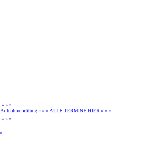
» » »
be, Aufnahmeprüfung » » » ALLE TERMINE HIER » » »
» » »
 »