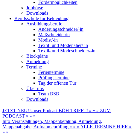
Fördermöglichkeiten
Jobbörse
Downloads
Berufsschule für Bekleidung
Ausbildungsberufe
Änderungsschneider/-in
Maßschneider/in
Modist/-in
Textil- und Modenäher/-in
Textil- und Modeschneider/-in
Blockpläne
Anmeldung
Termine
Ferientermine
Prüfungstermine
Tag der offenen Tür
Über uns
Team BSB
Downloads
JETZT NEU! Unser Podcast BÖH TRIFFT! » » » ZUM
PODCAST » » »
Info-Veranstaltungen, Mappenberatung, Anmeldung,
Mappenabgabe, Aufnahmeprüfung » » » ALLE TERMINE HIER »
» »