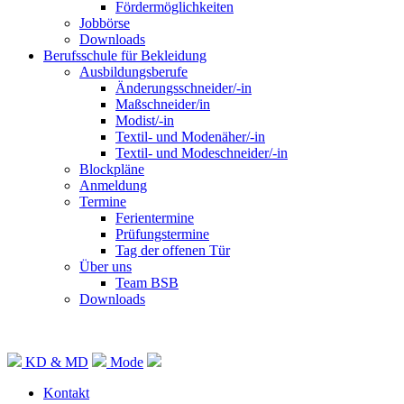
Fördermöglichkeiten
Jobbörse
Downloads
Berufsschule für Bekleidung
Ausbildungsberufe
Änderungsschneider/-in
Maßschneider/in
Modist/-in
Textil- und Modenäher/-in
Textil- und Modeschneider/-in
Blockpläne
Anmeldung
Termine
Ferientermine
Prüfungstermine
Tag der offenen Tür
Über uns
Team BSB
Downloads
KD & MD
Mode
Kontakt