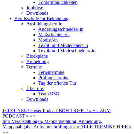
Fördermöglichkeiten
Jobbörse
Downloads
Berufsschule für Bekleidung
Ausbildungsberufe
Änderungsschneider/-in
Maßschneider/in
Modist/-in
Textil- und Modenäher/-in
Textil- und Modeschneider/-in
Blockpläne
Anmeldung
Termine
Ferientermine
Prüfungstermine
Tag der offenen Tür
Über uns
Team BSB
Downloads
JETZT NEU! Unser Podcast BÖH TRIFFT! » » » ZUM
PODCAST » » »
Info-Veranstaltungen, Mappenberatung, Anmeldung,
Mappenabgabe, Aufnahmeprüfung » » » ALLE TERMINE HIER »
» »