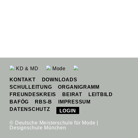
KD & MD
Mode
KONTAKT
DOWNLOADS
SCHULLEITUNG
ORGANIGRAMM
FREUNDESKREIS
BEIRAT
LEITBILD
BAFÖG
RBS-B
IMPRESSUM
DATENSCHUTZ
LOGIN
© Deutsche Meisterschule für Mode |
Designschule München