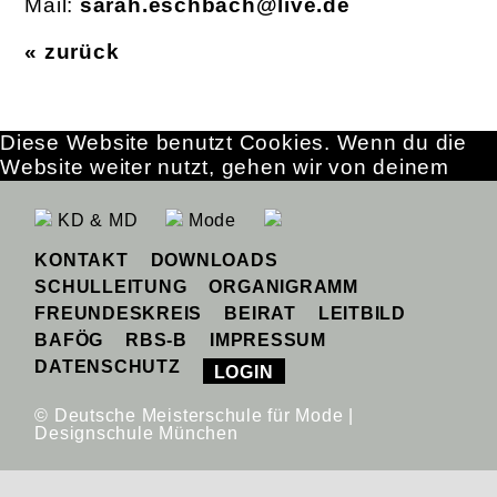
Mail:
sarah.eschbach@live.de
« zurück
Diese Website benutzt Cookies. Wenn du die
Website weiter nutzt, gehen wir von deinem
Einverständnis aus.
OK
Erfahre mehr
KD & MD
Mode
KONTAKT
DOWNLOADS
SCHULLEITUNG
ORGANIGRAMM
FREUNDESKREIS
BEIRAT
LEITBILD
BAFÖG
RBS-B
IMPRESSUM
DATENSCHUTZ
LOGIN
© Deutsche Meisterschule für Mode |
Designschule München