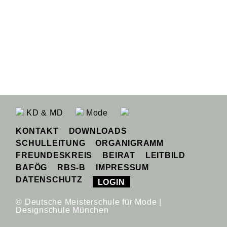
KD & MD
Mode
KONTAKT
DOWNLOADS
SCHULLEITUNG
ORGANIGRAMM
FREUNDESKREIS
BEIRAT
LEITBILD
BAFÖG
RBS-B
IMPRESSUM
DATENSCHUTZ
LOGIN
© Deutsche Meisterschule für Mode |
Designschule München