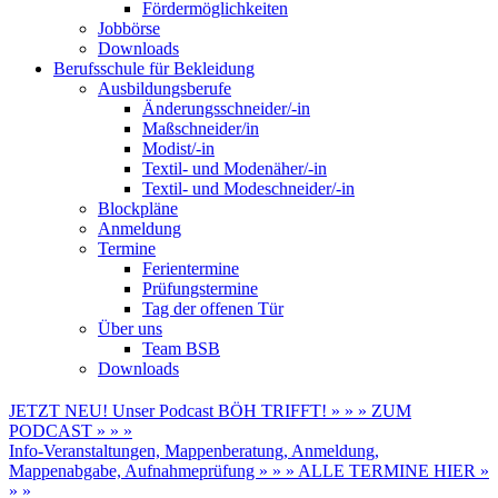
Fördermöglichkeiten
Jobbörse
Downloads
Berufsschule für Bekleidung
Ausbildungsberufe
Änderungsschneider/-in
Maßschneider/in
Modist/-in
Textil- und Modenäher/-in
Textil- und Modeschneider/-in
Blockpläne
Anmeldung
Termine
Ferientermine
Prüfungstermine
Tag der offenen Tür
Über uns
Team BSB
Downloads
JETZT NEU! Unser Podcast BÖH TRIFFT! » » » ZUM
PODCAST » » »
Info-Veranstaltungen, Mappenberatung, Anmeldung,
Mappenabgabe, Aufnahmeprüfung » » » ALLE TERMINE HIER »
» »