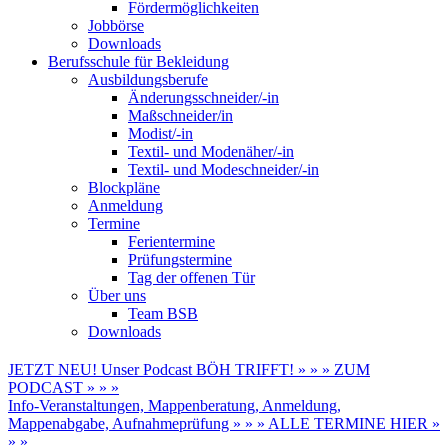
Fördermöglichkeiten
Jobbörse
Downloads
Berufsschule für Bekleidung
Ausbildungsberufe
Änderungsschneider/-in
Maßschneider/in
Modist/-in
Textil- und Modenäher/-in
Textil- und Modeschneider/-in
Blockpläne
Anmeldung
Termine
Ferientermine
Prüfungstermine
Tag der offenen Tür
Über uns
Team BSB
Downloads
JETZT NEU! Unser Podcast BÖH TRIFFT! » » » ZUM
PODCAST » » »
Info-Veranstaltungen, Mappenberatung, Anmeldung,
Mappenabgabe, Aufnahmeprüfung » » » ALLE TERMINE HIER »
» »