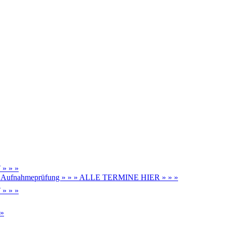
» » »
be, Aufnahmeprüfung » » » ALLE TERMINE HIER » » »
» » »
 »