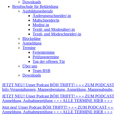
Downloads
Berufsschule für Bekleidung
Ausbildungsberufe
Änderungsschneider/-in
Maßschneider/in
Modist/-in
Textil- und Modenäher/-in
Textil- und Modeschneider/-in
Blockpläne
Anmeldung
Termine
Ferientermine
Prüfungstermine
Tag der offenen Tür
Über uns
Team BSB
Downloads
JETZT NEU! Unser Podcast BÖH TRIFFT! » » » ZUM PODCAST 
Info-Veranstaltungen, Mappenberatung, Anmeldung, Mappenabga
JETZT NEU! Unser Podcast BÖH TRIFFT! » » » ZUM PODCAST 
Anmeldung, Aufnahmeprüfung » » » ALLE TERMINE HIER » » »
Jetzt neu! Unser Podcast BÖH TRIFFT! » » » ZUM PODCAST » »
Anmeldung, Aufnahmeprüfung » » » ALLE TERMINE HIER » » »