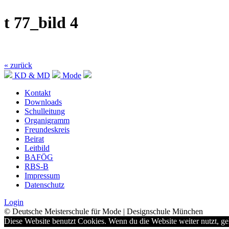
t 77_bild 4
« zurück
KD & MD
Mode
Kontakt
Downloads
Schulleitung
Organigramm
Freundeskreis
Beirat
Leitbild
BAFÖG
RBS-B
Impressum
Datenschutz
Login
© Deutsche Meisterschule für Mode | Designschule München
Diese Website benutzt Cookies. Wenn du die Website weiter nutzt, g