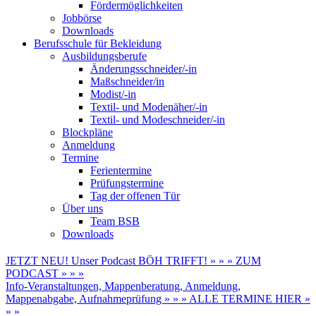
Fördermöglichkeiten
Jobbörse
Downloads
Berufsschule für Bekleidung
Ausbildungsberufe
Änderungsschneider/-in
Maßschneider/in
Modist/-in
Textil- und Modenäher/-in
Textil- und Modeschneider/-in
Blockpläne
Anmeldung
Termine
Ferientermine
Prüfungstermine
Tag der offenen Tür
Über uns
Team BSB
Downloads
JETZT NEU! Unser Podcast BÖH TRIFFT! » » » ZUM
PODCAST » » »
Info-Veranstaltungen, Mappenberatung, Anmeldung,
Mappenabgabe, Aufnahmeprüfung » » » ALLE TERMINE HIER »
» »