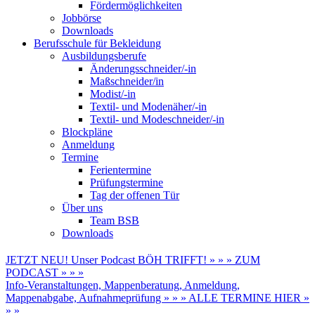
Fördermöglichkeiten
Jobbörse
Downloads
Berufsschule für Bekleidung
Ausbildungsberufe
Änderungsschneider/-in
Maßschneider/in
Modist/-in
Textil- und Modenäher/-in
Textil- und Modeschneider/-in
Blockpläne
Anmeldung
Termine
Ferientermine
Prüfungstermine
Tag der offenen Tür
Über uns
Team BSB
Downloads
JETZT NEU! Unser Podcast BÖH TRIFFT! » » » ZUM
PODCAST » » »
Info-Veranstaltungen, Mappenberatung, Anmeldung,
Mappenabgabe, Aufnahmeprüfung » » » ALLE TERMINE HIER »
» »