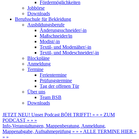
Fördermöglichkeiten
Jobbörse
Downloads
Berufsschule für Bekleidung
Ausbildungsberufe
Änderungsschneider/-in
Maßschneider/in
Modist/-in
Textil- und Modenäher/-in
Textil- und Modeschneider/-in
Blockpläne
Anmeldung
Termine
Ferientermine
Prüfungstermine
Tag der offenen Tür
Über uns
Team BSB
Downloads
JETZT NEU! Unser Podcast BÖH TRIFFT! » » » ZUM
PODCAST » » »
Info-Veranstaltungen, Mappenberatung, Anmeldung,
Mappenabgabe, Aufnahmeprüfung » » » ALLE TERMINE HIER »
» »