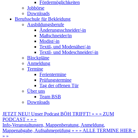
Fördermöglichkeiten
Jobbörse
Downloads
Berufsschule für Bekleidung
Ausbildungsberufe
Änderungsschneider/-in
Maßschneider/in
Modist/-in
Textil- und Modenäher/-in
Textil- und Modeschneider/-in
Blockpläne
Anmeldung
Termine
Ferientermine
Prüfungstermine
Tag der offenen Tür
Über uns
Team BSB
Downloads
JETZT NEU! Unser Podcast BÖH TRIFFT! » » » ZUM
PODCAST » » »
Info-Veranstaltungen, Mappenberatung, Anmeldung,
Mappenabgabe, Aufnahmeprüfung » » » ALLE TERMINE HIER »
» »