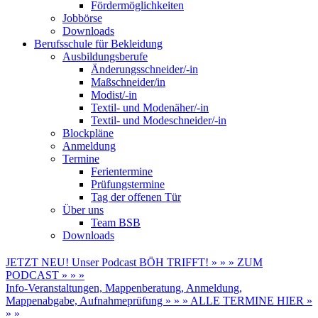
Fördermöglichkeiten
Jobbörse
Downloads
Berufsschule für Bekleidung
Ausbildungsberufe
Änderungsschneider/-in
Maßschneider/in
Modist/-in
Textil- und Modenäher/-in
Textil- und Modeschneider/-in
Blockpläne
Anmeldung
Termine
Ferientermine
Prüfungstermine
Tag der offenen Tür
Über uns
Team BSB
Downloads
JETZT NEU! Unser Podcast BÖH TRIFFT! » » » ZUM
PODCAST » » »
Info-Veranstaltungen, Mappenberatung, Anmeldung,
Mappenabgabe, Aufnahmeprüfung » » » ALLE TERMINE HIER »
» »