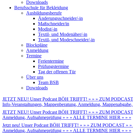
Downloads
Berufsschule für Bekleidung
Ausbildungsberufe
Änderungsschneider/-in
Maßschneider/in
Modist/-in
Textil- und Modenäher/-in
Textil- und Modeschneider/-in
Blockpläne
Anmeldung
Termine
Ferientermine
Prüfungstermine
Tag der offenen Tür
Über uns
Team BSB
Downloads
JETZT NEU! Unser Podcast BÖH TRIFFT! » » » ZUM PODCAST 
Info-Veranstaltungen, Mappenberatung, Anmeldung, Mappenabga
JETZT NEU! Unser Podcast BÖH TRIFFT! » » » ZUM PODCAST 
Anmeldung, Aufnahmeprüfung » » » ALLE TERMINE HIER » » »
Jetzt neu! Unser Podcast BÖH TRIFFT! » » » ZUM PODCAST » »
Anmeldung, Aufnahmeprüfung » » » ALLE TERMINE HIER » » »