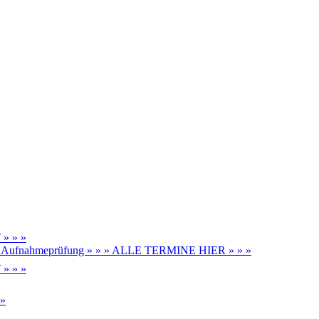
» » »
be, Aufnahmeprüfung » » » ALLE TERMINE HIER » » »
» » »
 »