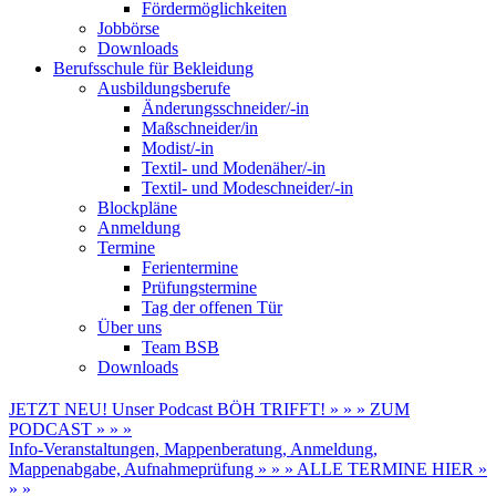
Fördermöglichkeiten
Jobbörse
Downloads
Berufsschule für Bekleidung
Ausbildungsberufe
Änderungsschneider/-in
Maßschneider/in
Modist/-in
Textil- und Modenäher/-in
Textil- und Modeschneider/-in
Blockpläne
Anmeldung
Termine
Ferientermine
Prüfungstermine
Tag der offenen Tür
Über uns
Team BSB
Downloads
JETZT NEU! Unser Podcast BÖH TRIFFT! » » » ZUM
PODCAST » » »
Info-Veranstaltungen, Mappenberatung, Anmeldung,
Mappenabgabe, Aufnahmeprüfung » » » ALLE TERMINE HIER »
» »