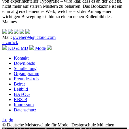
von experimenteller Typografie – wird klar, dass es an der Zeit ist,
nicht mehr auf starren Mustern zu beharren. Das Bookazine ist ein
einmalig erscheinendes Werk, welches erst der Anfang einer
wichtigen Bewegung ist: hin zu einem neuen Rollenbild des
Mannes.
Mail:
j.weber99@icloud.com
« zurück
KD & MD
Mode
Kontakt
Downloads
Schulleitung
Organigramm
Freundeskreis
Beirat
Leitbild
BAFÖG
RBS-B
Impressum
Datenschutz
Login
© Deutsche Meisterschule für Mode | Designschule München