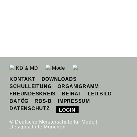
KD & MD
Mode
KONTAKT
DOWNLOADS
SCHULLEITUNG
ORGANIGRAMM
FREUNDESKREIS
BEIRAT
LEITBILD
BAFÖG
RBS-B
IMPRESSUM
DATENSCHUTZ
LOGIN
© Deutsche Meisterschule für Mode |
Designschule München