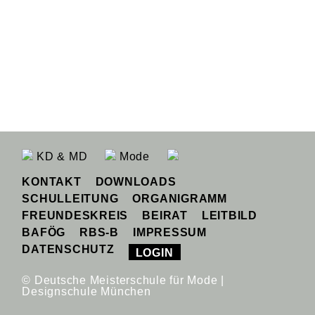
KD & MD
Mode
KONTAKT
DOWNLOADS
SCHULLEITUNG
ORGANIGRAMM
FREUNDESKREIS
BEIRAT
LEITBILD
BAFÖG
RBS-B
IMPRESSUM
DATENSCHUTZ
LOGIN
© Deutsche Meisterschule für Mode |
Designschule München