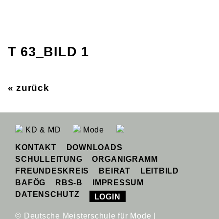
T 63_BILD 1
« zurück
KD & MD
Mode
KONTAKT
DOWNLOADS
SCHULLEITUNG
ORGANIGRAMM
FREUNDESKREIS
BEIRAT
LEITBILD
BAFÖG
RBS-B
IMPRESSUM
DATENSCHUTZ
LOGIN
© Deutsche Meisterschule für Mode |