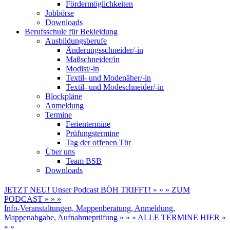
Fördermöglichkeiten
Jobbörse
Downloads
Berufsschule für Bekleidung
Ausbildungsberufe
Änderungsschneider/-in
Maßschneider/in
Modist/-in
Textil- und Modenäher/-in
Textil- und Modeschneider/-in
Blockpläne
Anmeldung
Termine
Ferientermine
Prüfungstermine
Tag der offenen Tür
Über uns
Team BSB
Downloads
JETZT NEU! Unser Podcast BÖH TRIFFT! » » » ZUM
PODCAST » » »
Info-Veranstaltungen, Mappenberatung, Anmeldung,
Mappenabgabe, Aufnahmeprüfung » » » ALLE TERMINE HIER »
» »