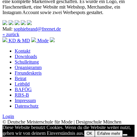
eine kom­plette Markenwelt geschaffen. Es wurde ein Logo, ein
Flaschenetikett, eine Website mit Webshop, Merchandise, ein
Instagram Account sowie zwei Werbespots gestaltet.
Mail:
sophiebrand@freenet.de
« zurück
KD & MD
Mode
Kontakt
Downloads
Schulleitung
Organigramm
Freundeskreis
Beirat
Leitbild
BAFÖG
RBS-B
Impressum
Datenschutz
Login
© Deutsche Meisterschule für Mode | Designschule München
Diese Website benutzt Cookies. Wenn du die Website weiter nutzt,
gehen wir von deinem Einverständnis aus.
OK
Erfahre mehr