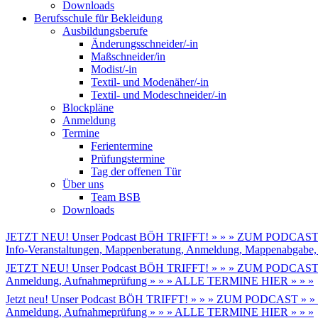
Downloads
Berufsschule für Bekleidung
Ausbildungsberufe
Änderungsschneider/-in
Maßschneider/in
Modist/-in
Textil- und Modenäher/-in
Textil- und Modeschneider/-in
Blockpläne
Anmeldung
Termine
Ferientermine
Prüfungstermine
Tag der offenen Tür
Über uns
Team BSB
Downloads
JETZT NEU! Unser Podcast BÖH TRIFFT! » » » ZUM PODCAST 
Info-Veranstaltungen, Mappenberatung, Anmeldung, Mappenabga
JETZT NEU! Unser Podcast BÖH TRIFFT! » » » ZUM PODCAST 
Anmeldung, Aufnahmeprüfung » » » ALLE TERMINE HIER » » »
Jetzt neu! Unser Podcast BÖH TRIFFT! » » » ZUM PODCAST » »
Anmeldung, Aufnahmeprüfung » » » ALLE TERMINE HIER » » »