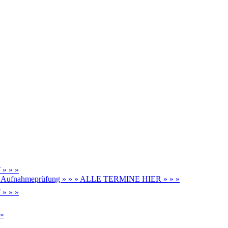
» » »
be, Aufnahmeprüfung » » » ALLE TERMINE HIER » » »
» » »
 »