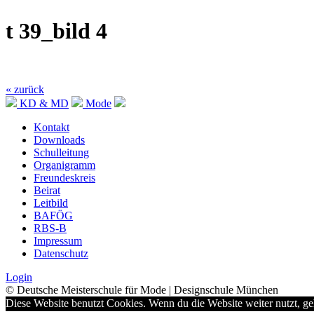
t 39_bild 4
« zurück
KD & MD
Mode
Kontakt
Downloads
Schulleitung
Organigramm
Freundeskreis
Beirat
Leitbild
BAFÖG
RBS-B
Impressum
Datenschutz
Login
© Deutsche Meisterschule für Mode | Designschule München
Diese Website benutzt Cookies. Wenn du die Website weiter nutzt, g