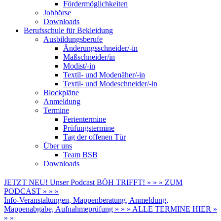
Fördermöglichkeiten
Jobbörse
Downloads
Berufsschule für Bekleidung
Ausbildungsberufe
Änderungsschneider/-in
Maßschneider/in
Modist/-in
Textil- und Modenäher/-in
Textil- und Modeschneider/-in
Blockpläne
Anmeldung
Termine
Ferientermine
Prüfungstermine
Tag der offenen Tür
Über uns
Team BSB
Downloads
JETZT NEU! Unser Podcast BÖH TRIFFT! » » » ZUM
PODCAST » » »
Info-Veranstaltungen, Mappenberatung, Anmeldung,
Mappenabgabe, Aufnahmeprüfung » » » ALLE TERMINE HIER »
» »