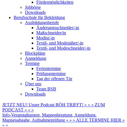
Fördermöglichkeiten
Jobbörse
Downloads
Berufsschule für Bekleidung
Ausbildungsberufe
Änderungsschneider/-in
Maßschneider/in
Modist/-in
Textil- und Modenäher/-in
Textil- und Modeschneider/-in
Blockpläne
Anmeldung
Termine
Ferientermine
Prüfungstermine
Tag der offenen Tür
Über uns
Team BSB
Downloads
JETZT NEU! Unser Podcast BÖH TRIFFT! » » » ZUM
PODCAST » » »
Info-Veranstaltungen, Mappenberatung, Anmeldung,
Mappenabgabe, Aufnahmeprüfung » » » ALLE TERMINE HIER »
» »