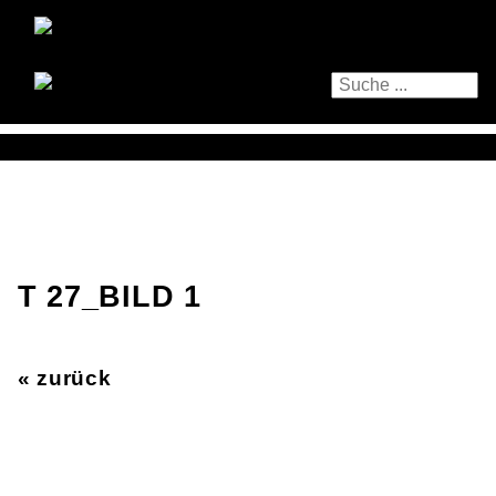
T 27_BILD 1
« zurück