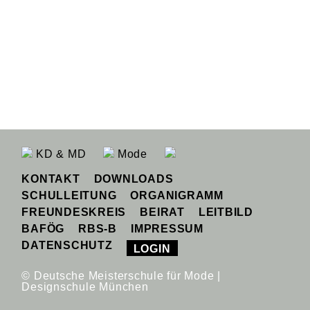
KD & MD
Mode
KONTAKT
DOWNLOADS
SCHULLEITUNG
ORGANIGRAMM
FREUNDESKREIS
BEIRAT
LEITBILD
BAFÖG
RBS-B
IMPRESSUM
DATENSCHUTZ
LOGIN
© Deutsche Meisterschule für Mode |
Designschule München