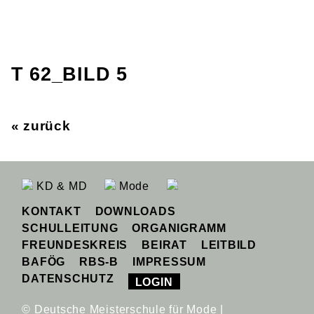
T 62_BILD 5
« zurück
KD & MD
Mode
KONTAKT
DOWNLOADS
SCHULLEITUNG
ORGANIGRAMM
FREUNDESKREIS
BEIRAT
LEITBILD
BAFÖG
RBS-B
IMPRESSUM
DATENSCHUTZ
LOGIN
© Deutsche Meisterschule für Mode |