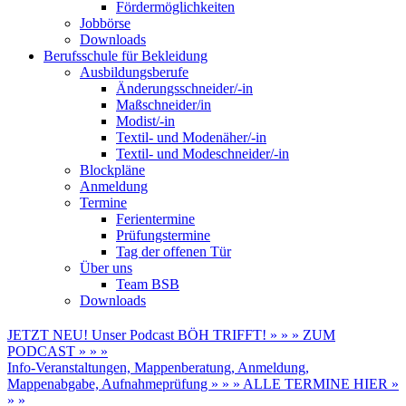
Fördermöglichkeiten
Jobbörse
Downloads
Berufsschule für Bekleidung
Ausbildungsberufe
Änderungsschneider/-in
Maßschneider/in
Modist/-in
Textil- und Modenäher/-in
Textil- und Modeschneider/-in
Blockpläne
Anmeldung
Termine
Ferientermine
Prüfungstermine
Tag der offenen Tür
Über uns
Team BSB
Downloads
JETZT NEU! Unser Podcast BÖH TRIFFT! » » » ZUM
PODCAST » » »
Info-Veranstaltungen, Mappenberatung, Anmeldung,
Mappenabgabe, Aufnahmeprüfung » » » ALLE TERMINE HIER »
» »