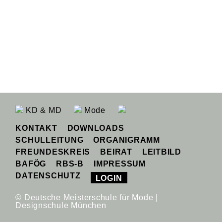
KD & MD
Mode
KONTAKT
DOWNLOADS
SCHULLEITUNG
ORGANIGRAMM
FREUNDESKREIS
BEIRAT
LEITBILD
BAFÖG
RBS-B
IMPRESSUM
DATENSCHUTZ
LOGIN
© Deutsche Meisterschule für Mode |
Designschule München