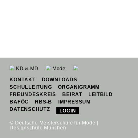
KD & MD
Mode
KONTAKT
DOWNLOADS
SCHULLEITUNG
ORGANIGRAMM
FREUNDESKREIS
BEIRAT
LEITBILD
BAFÖG
RBS-B
IMPRESSUM
DATENSCHUTZ
LOGIN
© Deutsche Meisterschule für Mode |
Designschule München