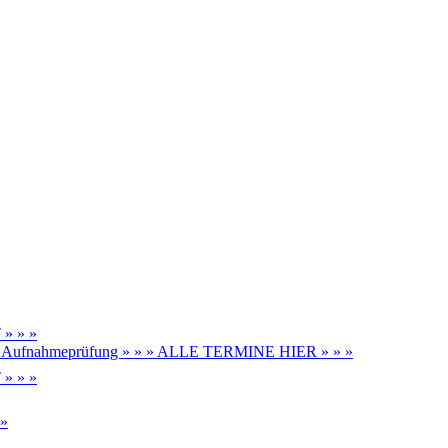
» » »
be, Aufnahmeprüfung » » » ALLE TERMINE HIER » » »
» » »
 »