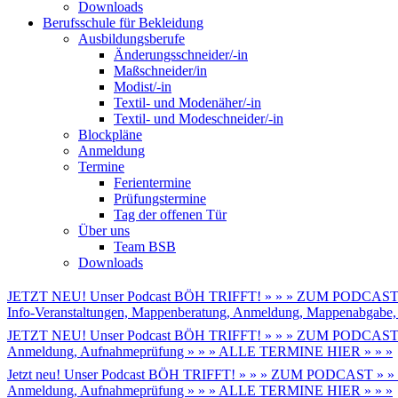
Downloads
Berufsschule für Bekleidung
Ausbildungsberufe
Änderungsschneider/-in
Maßschneider/in
Modist/-in
Textil- und Modenäher/-in
Textil- und Modeschneider/-in
Blockpläne
Anmeldung
Termine
Ferientermine
Prüfungstermine
Tag der offenen Tür
Über uns
Team BSB
Downloads
JETZT NEU! Unser Podcast BÖH TRIFFT! » » » ZUM PODCAST 
Info-Veranstaltungen, Mappenberatung, Anmeldung, Mappenabga
JETZT NEU! Unser Podcast BÖH TRIFFT! » » » ZUM PODCAST 
Anmeldung, Aufnahmeprüfung » » » ALLE TERMINE HIER » » »
Jetzt neu! Unser Podcast BÖH TRIFFT! » » » ZUM PODCAST » »
Anmeldung, Aufnahmeprüfung » » » ALLE TERMINE HIER » » »