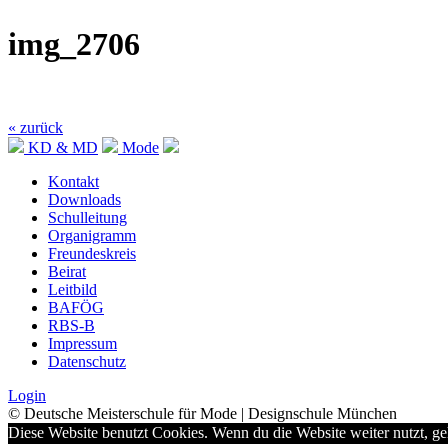
img_2706
« zurück
KD & MD
Mode
Kontakt
Downloads
Schulleitung
Organigramm
Freundeskreis
Beirat
Leitbild
BAFÖG
RBS-B
Impressum
Datenschutz
Login
© Deutsche Meisterschule für Mode | Designschule München
Diese Website benutzt Cookies. Wenn du die Website weiter nutzt, g