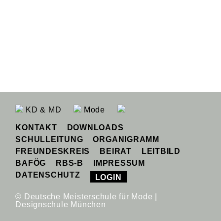
KD & MD
Mode
KONTAKT
DOWNLOADS
SCHULLEITUNG
ORGANIGRAMM
FREUNDESKREIS
BEIRAT
LEITBILD
BAFÖG
RBS-B
IMPRESSUM
DATENSCHUTZ
LOGIN
© Deutsche Meisterschule für Mode |
Designschule München