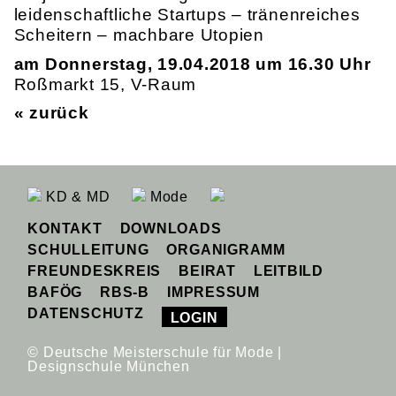
leidenschaftliche Startups – tränenreiches
Scheitern – machbare Utopien
am Donnerstag, 19.04.2018 um 16.30 Uhr
Roßmarkt 15, V-Raum
« zurück
KD & MD
Mode
KONTAKT
DOWNLOADS
SCHULLEITUNG
ORGANIGRAMM
FREUNDESKREIS
BEIRAT
LEITBILD
BAFÖG
RBS-B
IMPRESSUM
DATENSCHUTZ
LOGIN
© Deutsche Meisterschule für Mode |
Designschule München