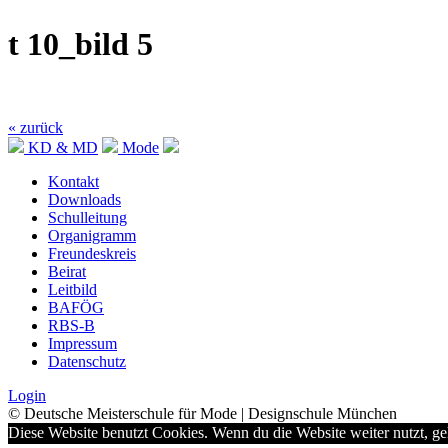
t 10_bild 5
« zurück
KD & MD
Mode
Kontakt
Downloads
Schulleitung
Organigramm
Freundeskreis
Beirat
Leitbild
BAFÖG
RBS-B
Impressum
Datenschutz
Login
© Deutsche Meisterschule für Mode | Designschule München
Diese Website benutzt Cookies. Wenn du die Website weiter nutzt, g