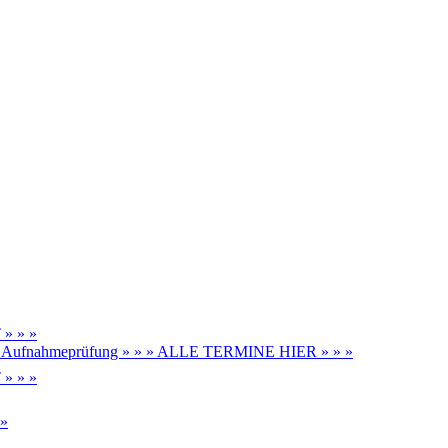
» » »
be, Aufnahmeprüfung » » » ALLE TERMINE HIER » » »
» » »
 »