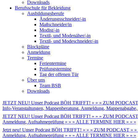
Downloads
Berufsschule für Bekleidung
Ausbildungsberufe
Änderungsschneider/-in
Maßschneider/in
Modist/-in
Textil- und Modenäher/-in
Textil- und Modeschneider/-in
Blockpläne
Anmeldung
Termine
Ferientermine
Prüfungstermine
Tag der offenen Tür
Über uns
Team BSB
Downloads
JETZT NEU! Unser Podcast BÖH TRIFFT! » » » ZUM PODCAST 
Info-Veranstaltungen, Mappenberatung, Anmeldung, Mappenabga
JETZT NEU! Unser Podcast BÖH TRIFFT! » » » ZUM PODCAST 
Anmeldung, Aufnahmeprüfung » » » ALLE TERMINE HIER » » »
Jetzt neu! Unser Podcast BÖH TRIFFT! » » » ZUM PODCAST » »
Anmeldung, Aufnahmeprüfung » » » ALLE TERMINE HIER » » »